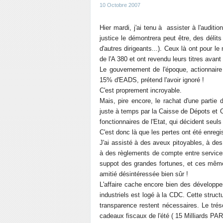
10 Octobre 2007
Hier mardi, j'ai tenu à assister à l'auditi
justice le démontrera peut être, des délits
d'autres dirigeants...). Ceux là ont pour le
de l'A 380 et ont revendu leurs titres avan
Le gouvernement de l'époque, actionnaire
15% d'EADS, prétend l'avoir ignoré !
C'est proprement incroyable.
Mais, pire encore, le rachat d'une partie
juste à temps par la Caisse de Dépots et Co
fonctionnaires de l'Etat, qui décident seuls
C'est donc là que les pertes ont été enregis
J'ai assisté à des aveux pitoyables, à des
à des règlements de compte entre services,
suppot des grandes fortunes, et ces même
amitié désintéressée bien sûr !
L'affaire cache encore bien des développem
industriels est logé à la CDC. Cette struc
transparence restent nécessaires. Le trés
cadeaux fiscaux de l'été ( 15 Milliards PA