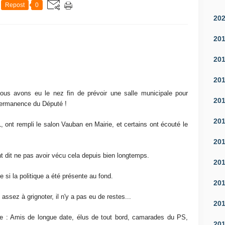
Repost
0
20
20
20
20
ous avons eu le nez fin de prévoir une salle municipale pour
20
a permanence du Député !
20
, ont rempli le salon Vauban en Mairie, et certains ont écouté le
20
t dit ne pas avoir vécu cela depuis bien longtemps.
20
si la politique a été présente au fond.
20
 assez à grignoter, il n'y a pas eu de restes...
20
se : Amis de longue date, élus de tout bord, camarades du PS,
20