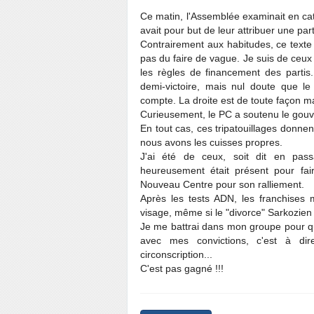
Ce matin, l'Assemblée examinait en ca
avait pour but de leur attribuer une par
Contrairement aux habitudes, ce texte 
pas du faire de vague. Je suis de ceux
les règles de financement des parti
demi-victoire, mais nul doute que l
compte. La droite est de toute façon maj
Curieusement, le PC a soutenu le gou
En tout cas, ces tripatouillages donn
nous avons les cuisses propres.
J'ai été de ceux, soit dit en pass
heureusement était présent pour fai
Nouveau Centre pour son ralliement.
Après les tests ADN, les franchises m
visage, même si le "divorce" Sarkozien 
Je me battrai dans mon groupe pour que
avec mes convictions, c'est à d
circonscription...
C'est pas gagné !!!