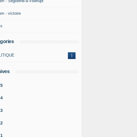
um - Ségolène-à-Villerupt
m - victoire
ks
gories
LITIQUE
1
ives
25
24
23
22
21