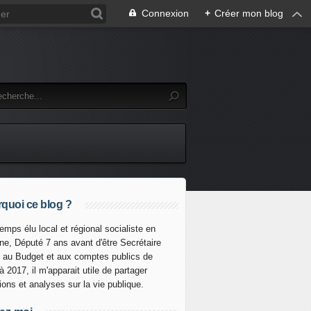
Connexion
+
Créer mon blog
quoi ce blog ?
emps élu local et régional socialiste en
ine, Député 7 ans avant d'être Secrétaire
t au Budget et aux comptes publics de
à 2017, il m'apparait utile de partager
xions et analyses sur la vie publique.