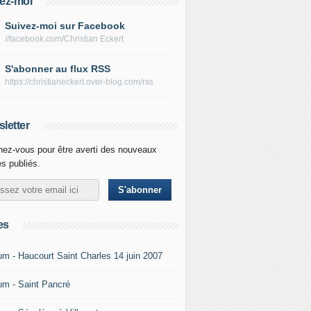
ez-moi
Suivez-moi sur Facebook
//facebook.com/Christian Eckert
S'abonner au flux RSS
https://christianeckert.over-blog.com/rss
letter
ez-vous pour être averti des nouveaux
es publiés.
es
um - Haucourt Saint Charles 14 juin 2007
um - Saint Pancré