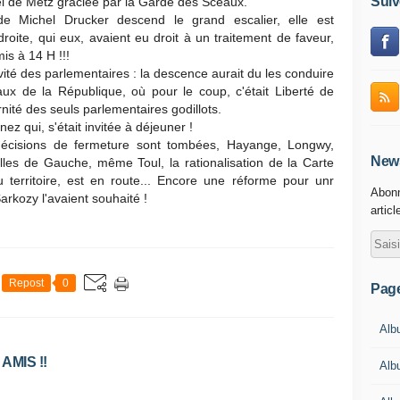
Suiv
el de Metz grâciée par la Garde des Sceaux.
 de Michel Drucker descend le grand escalier, elle est
ite, qui eux, avaient eu droit à un traitement de faveur,
s à 14 H !!!
ité des parlementaires : la descence aurait du les conduire
caux de la République, où pour le coup, c'était Liberté de
ernité des seuls parlementaires godillots.
ez qui, s'était invitée à déjeuner !
 décisions de fermeture sont tombées, Hayange, Longwy,
News
lles de Gauche, même Toul, la rationalisation de la Carte
 territoire, est en route... Encore une réforme pour unr
Abonn
arkozy l'avaient souhaité !
articl
Repost
0
Pag
Alb
MIS !!
Alb