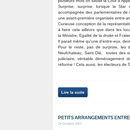
plusieurs mois on savait la Cour d'App
Surprise, surprise, lorsque la Star
accompagnée des parlementaires de dro
une avant-première organisée entre-ami
Curieuse conception de la représentativ
à faire cela ailleurs que dans les lo
la Ministre, Egalité de la droite et Frat
Il parait même qu'une d'entre-eux, devin
Pour le reste, pas de surprise, les
Neufchateau, Saint Dié, toutes des vi
judiciaire, véritable déménagement du
réforme ! Cela aussi, les électeurs de S
Lire la suite
PETITS ARRANGEMENTS ENTRE A
24 Octobre 2007