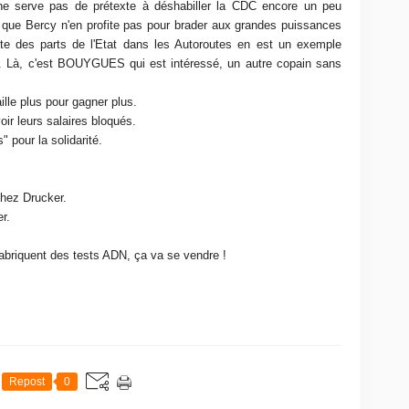
ne serve pas de prétexte à déshabiller la CDC encore un peu
 et que Bercy n'en profite pas pour brader aux grandes puissances
nte des parts de l'Etat dans les Autoroutes en est un exemple
re. Là, c'est BOUYGUES qui est intéressé, un autre copain sans
ille plus pour gagner plus.
oir leurs salaires bloqués.
 pour la solidarité.
chez Drucker.
er.
abriquent des tests ADN, ça va se vendre !
Repost
0