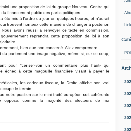
Alb
timini une proposition de loi du groupe Nouveau Centre qui
t du financement public des partis politiques.
Albu
a été mis à l'ordre du jour en quelques heures, et n'aurait
 qui trouvent honteux cette manière de changer à postériori
Lin
s. Nous avons réussi à renvoyer ce texte en commission,
e gouvernement reprendra cette proposition de loi à son
Caté
oritaire....
vernement, bien que non concerné. Allez comprendre.
PO
ent du parlement une image négative, même si, sur ce coup,
ant pour "cerise"-voir un commentaire plus haut- qui
Arch
re échec à cette magouille financière visant à payer le
20
édicales, les cadeaux fiscaux, la Droite affiche son vrai
occupe le terrain.
20
 notre position sur le mini-traité européen soit cohérente
ire opposé, comme la majorité des électeurs de ma
20
20
20