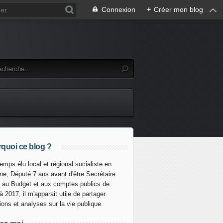
Connexion
+
Créer mon blog
quoi ce blog ?
emps élu local et régional socialiste en
ine, Député 7 ans avant d'être Secrétaire
t au Budget et aux comptes publics de
à 2017, il m'apparait utile de partager
xions et analyses sur la vie publique.