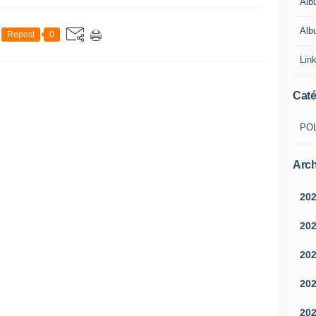
Alb
Albu
Repost
0
Lin
Caté
PO
Arch
20
20
20
20
20