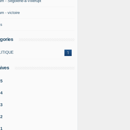
um - Ségolène-à-Villerupt
m - victoire
ks
gories
LITIQUE
1
ives
25
24
23
22
21