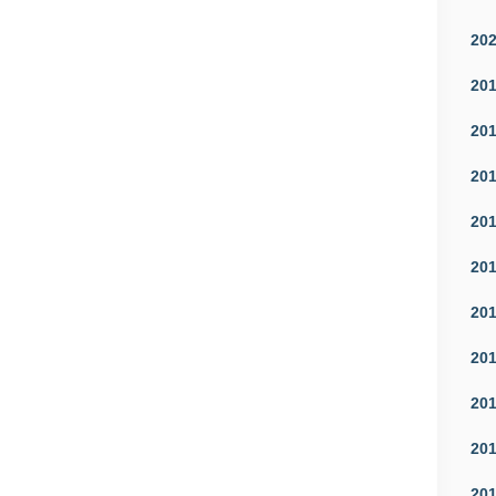
20
20
20
20
20
20
20
20
20
20
20