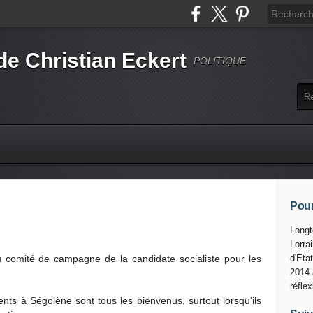
de Christian Eckert
POLITIQUE
Pour
Longt
Lorra
 du comité de campagne de la candidate socialiste pour les
d'Eta
2014 
réfle
nts à Ségolène sont tous les bienvenus, surtout lorsqu'ils