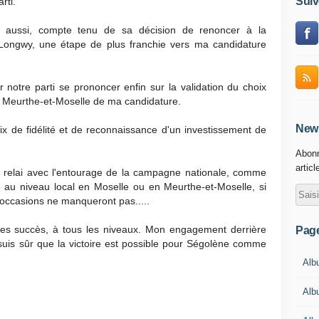
Suiv
rti.
st aussi, compte tenu de sa décision de renoncer à la
e Longwy, une étape de plus franchie vers ma candidature
notre parti se prononcer enfin sur la validation du choix
de Meurthe-et-Moselle de ma candidature.
News
x de fidélité et de reconnaissance d'un investissement de
Abonn
articl
 de relai avec l'entourage de la campagne nationale, comme
e au niveau local en Moselle ou en Meurthe-et-Moselle, si
s occasions ne manqueront pas.....
 des succès, à tous les niveaux. Mon engagement derrière
Pag
e suis sûr que la victoire est possible pour Ségolène comme
Alb
Alb