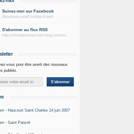
ez-moi
Suivez-moi sur Facebook
//facebook.com/Christian Eckert
S'abonner au flux RSS
https://christianeckert.over-blog.com/rss
letter
ez-vous pour être averti des nouveaux
es publiés.
es
um - Haucourt Saint Charles 14 juin 2007
um - Saint Pancré