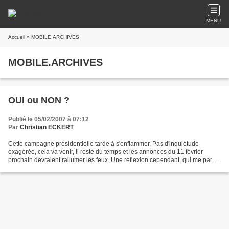
MENU
Accueil
» MOBILE.ARCHIVES
MOBILE.ARCHIVES
OUI ou NON ?
Publié le 05/02/2007 à 07:12
Par
Christian ECKERT
Cette campagne présidentielle tarde à s'enflammer. Pas d'inquiétude
exagérée, cela va venir, il reste du temps et les annonces du 11 février
prochain devraient rallumer les feux. Une réflexion cependant, qui me parait
importante : as-t-on suffisamment...