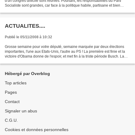
d'un congrès difficile sont réunies. Pourtant, les responsabilités du Parti
Socialiste sont grandes, car face à la politique habile, partisane et bien
vendue du Gouvernement...
ACTUALITES....
Publié le 05/11/2008 à 10:32
Grosse semaine pour votre député, semaine marquée par deux élections
importantes, l'une aux Etats-Unis, l'autre au PS ! La première est finie et la
victoire d'Obama donne de l'espoir, et met fin à la triste période Busch. La
seconde est plus confuse,...
Hébergé par Overblog
Top articles
Pages
Contact
Signaler un abus
C.G.U.
Cookies et données personnelles