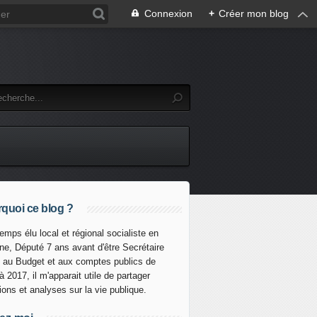
Connexion
+
Créer mon blog
quoi ce blog ?
emps élu local et régional socialiste en
ine, Député 7 ans avant d'être Secrétaire
t au Budget et aux comptes publics de
à 2017, il m'apparait utile de partager
xions et analyses sur la vie publique.