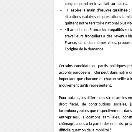
conçue quand on travaillait sur place…
- Il
aspire la main d’œuvre qualifiée
:
situations (salaires et prestations fami
quittent notre territoire national plus v
- Il amplifie en France
les inégalités
soci
travailleurs frontaliers a des revenus b
France, dans des mêmes villes, proposer
l’origine de la demande.
Certains candidats ou partis politiques p
accords européens ! Qui peut dans notre cir
important que chacune et chacun veille à in
mouvement qu’ils représentent.
Pour autant, les différences structurelles e
droit fiscal, de contributions sociales, 
luxembourgeoises que respectivement dans c
entreprises), allocations familiales, con
chômage, aides à la garde des enfants, pris
difficile question de la mobilité !