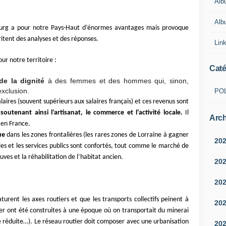
Alb
Albu
rg a pour notre Pays-Haut d’énormes avantages mais provoque
ritent des analyses et des réponses.
Lin
ur notre territoire :
Caté
de la dignité
à des femmes et des hommes qui, sinon,
exclusion.
PO
laires (souvent supérieurs aux salaires français) et ces revenus sont
,
soutenant ainsi l’artisanat, le commerce et l’activité locale.
Il
Arch
 en France.
ue
dans les zones frontalières (les rares zones de Lorraine à gagner
20
es et les services publics sont confortés, tout comme le marché de
uves et la réhabilitation de l’habitat ancien.
20
:
20
turent les axes routiers et que les transports collectifs peinent à
20
r ont été construites à une époque où on transportait du minerai
sse réduite…). Le réseau routier doit composer avec une urbanisation
20