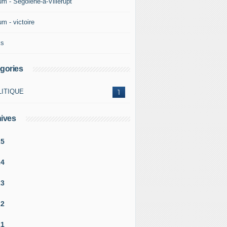
um - Ségolène-à-Villerupt
m - victoire
ks
gories
LITIQUE
1
ives
25
24
23
22
21