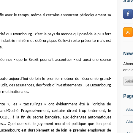
Suiv
ifie avec le temps, même si certains annoncent périodiquement sa
érité du Luxembourg - c’est le pays du monde qui possède le plus fort
’industrie minière et sidérurgique. Celle-ci reste présente mais est
e.
News
péennes - que le Brexit pourrait accentuer - est aussi une source
Abonn
articl
oute aujourd’hui de loin le premier moteur de l’économie grand-
audit, des assurances, des fonds d’investissements… Le Luxembourg
e multinationales.
Pag
ante », les « tax-rullings » ont évidemment été à l’origine de
Alb
Grand-Duché. Progressivement, certains diront trop lentement, le
’OCDE, à la fin du secret bancaire, aux échanges automatiques
Alb
les... Quel que soit le jugement moral et politique que l’on peut
Luxembourg est durablement et de loin le premier employeur de