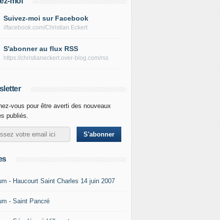
ez-moi
Suivez-moi sur Facebook
//facebook.com/Christian Eckert
S'abonner au flux RSS
https://christianeckert.over-blog.com/rss
letter
ez-vous pour être averti des nouveaux
es publiés.
es
um - Haucourt Saint Charles 14 juin 2007
um - Saint Pancré