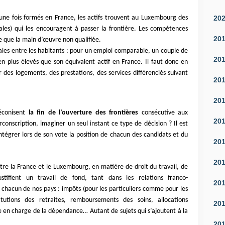
20
 une fois formés en France, les actifs trouvent au Luxembourg des
liales) qui les encouragent à passer la frontière. Les compétences
20
ite que la main d’œuvre non qualifiée.
ales entre les habitants : pour un emploi comparable, un couple de
20
ien plus élevés que son équivalent actif en France. Il faut donc en
 des logements, des prestations, des services différenciés suivant
20
20
réconisent
la fin de l’ouverture des frontières
consécutive aux
20
conscription, imaginer un seul instant ce type de décision ? Il est
tégrer lors de son vote la position de chacun des candidats et du
20
20
ntre la France et le Luxembourg, en matière de droit du travail, de
justifient un travail de fond, tant dans les relations franco-
20
hacun de nos pays : impôts (pour les particuliers comme pour les
stitutions des retraites, remboursements des soins, allocations
20
e en charge de la dépendance… Autant de sujets qui s’ajoutent à la
20